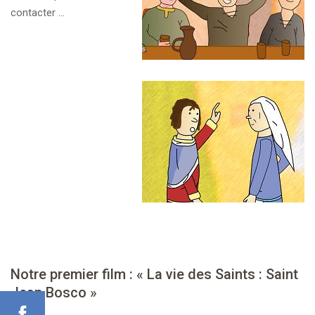
i
contacter …
o
n
Notre premier film : « La vie des Saints : Saint
Jean Bosco »