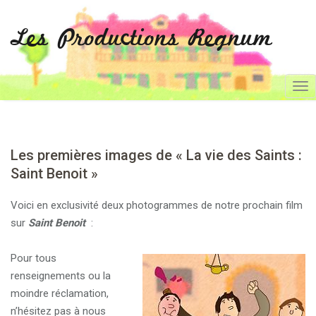
Les Productions Regnum
T
o
g
g
Les premières images de « La vie des Saints :
l
Saint Benoit »
e
n
Voici en exclusivité deux photogrammes de notre prochain film
a
sur
Saint Benoit
:
v
i
Pour tous
g
renseignements ou la
a
moindre réclamation,
t
n’hésitez pas à nous